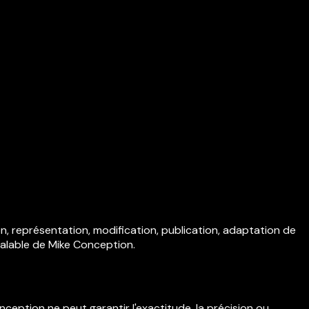
on, représentation, modification, publication, adaptation de
réalable de Mike Conception.
nception ne peut garantir l'exactitude, la précision ou