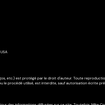
 USA
gos, etc.) est protégé par le droit d'auteur. Toute reproducti
u le procédé utilisé, est interdite, sauf autorisation écrite p
 jour des informations diffusées sur ce site. Toutefois, Mike Co