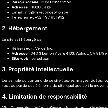
Raison sociale :
Mike Conception
Adresse :
4020 Liège
Email :
info@mikeconception.be
Téléphone :
+32 497 931 932
2. Hébergement
Le site est hébergé par :
Hébergeur :
Vercel Inc.
Adresse :
340 S Lemon Ave #4133, Walnut, CA 91789,
Site web :
vercel.com
3. Propriété intellectuelle
L'ensemble du contenu de ce site (textes, images, vidéos, lo
tout ou partie des éléments du site, quel que soit le moyen o
4. Limitation de responsabilité
Mike Conception s'efforce d'assurer l'exactitude et la mise à