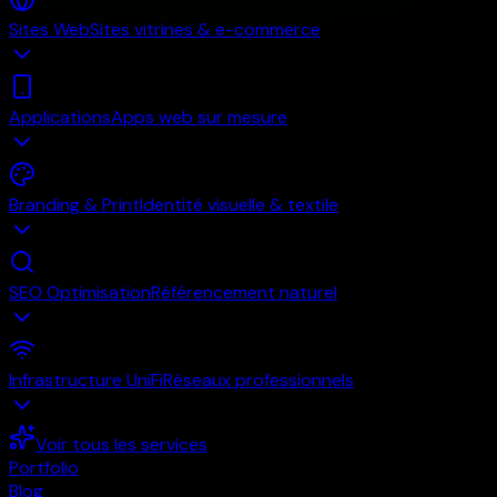
Sites Web
Sites vitrines & e-commerce
Applications
Apps web sur mesure
Branding & Print
Identité visuelle & textile
SEO Optimisation
Référencement naturel
Infrastructure UniFi
Réseaux professionnels
Voir tous les services
Portfolio
Blog